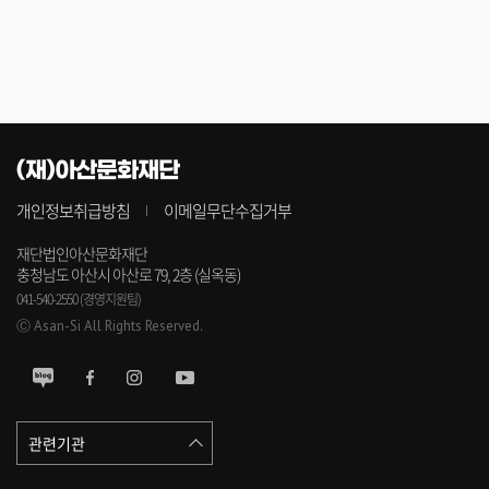
(재)아산문화재단
개인정보취급방침
이메일무단수집거부
재단법인아산문화재단
충청남도 아산시 아산로 79, 2층 (실옥동)
041-540-2550 (경영지원팀)
Ⓒ Asan-Si All Rights Reserved.
관련기관