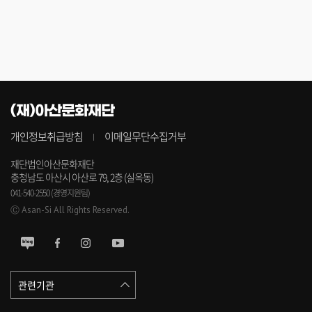
(재)아산문화재단
개인정보취급방침
이메일무단수집거부
재단법인아산문화재단
충청남도 아산시 아산로 79, 2층 (실옥동)
041-540-2550 (경영지원팀)
Ⓒ Asan-Si All Rights Reserved.
관련기관