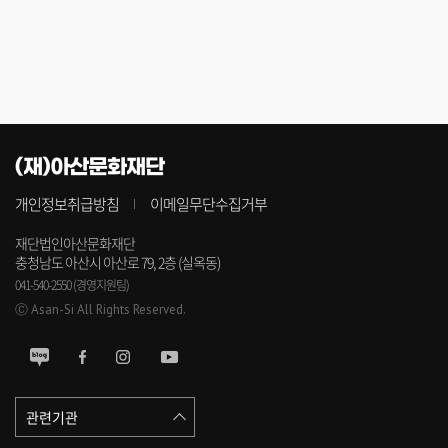
(재)아산문화재단
개인정보취급방침
이메일무단수집거부
재단법인아산문화재단
충청남도 아산시 아산로 79, 2층 (실옥동)
041-540-2550 (경영지원팀)
Ⓒ Asan-Si All Rights Reserved.
관련기관