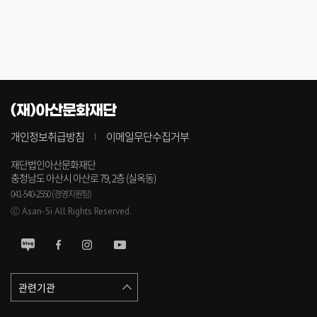
(재)아산문화재단
개인정보취급방침
이메일무단수집거부
재단법인아산문화재단
충청남도 아산시 아산로 79, 2층 (실옥동)
041-540-2550 (경영지원팀)
Ⓒ Asan-Si All Rights Reserved.
관련기관