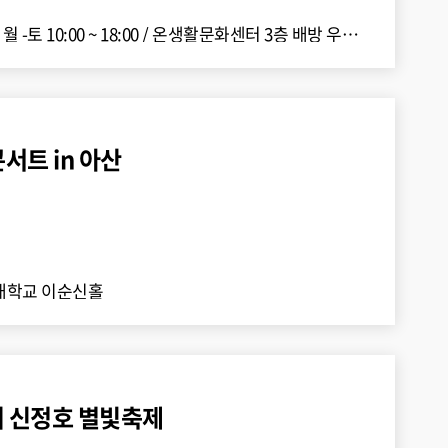
 월 -토 10:00 ~ 18:00
/
온생활문화센터 3층 배방 우리동네 갤러리(북수동로 43)
서트 in 아산
대학교 이순신홀
의 신정호 별빛축제