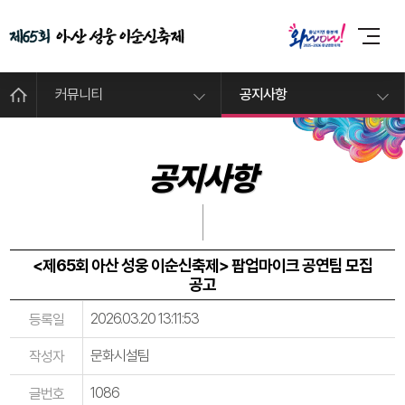
커뮤니티
공지사항
공지사항
<제65회 아산 성웅 이순신축제> 팝업마이크 공연팀 모집
공고
2026.03.20 13:11:53
등록일
문화시설팀
작성자
1086
글번호