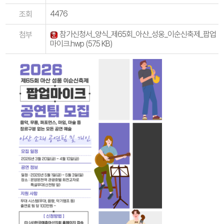
4476
조회
참가신청서_양식_제65회_아산_성웅_이순신축제_팝업
첨부
마이크.hwp
(57.5 KB)