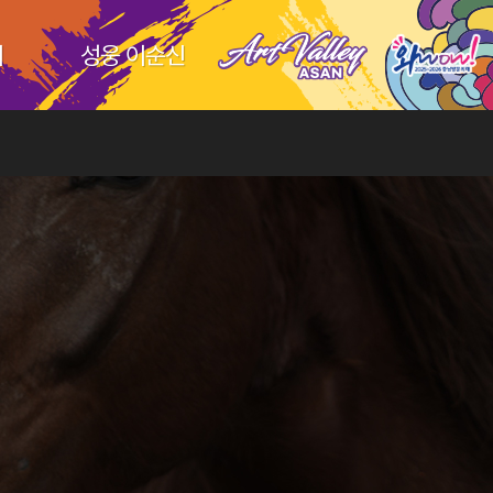
티
성웅 이순신