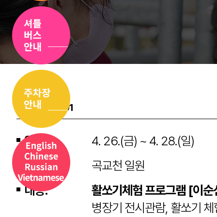
PROGRAM 01
일시.
4. 26.(금) ~ 4. 28.(일)
장소.
곡교천 일원
내용.
활쏘기체험 프로그램 [이순신
병장기 전시관람, 활쏘기 체