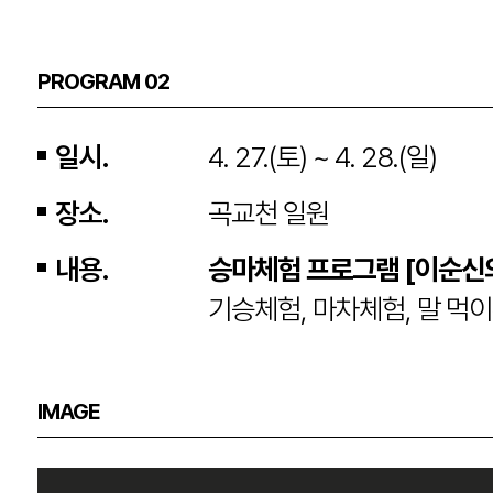
PROGRAM 02
일시.
4. 27.(토) ~ 4. 28.(일)
장소.
곡교천 일원
내용.
승마체험 프로그램 [이순신
기승체험, 마차체험, 말 먹
IMAGE