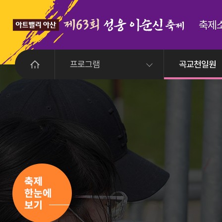
축제
프로그램
곡교천일원