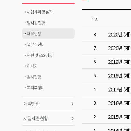
사업계획 및 실적
no.
임직원 현황
재무현황
2020년 
8.
업무추진비
2020년 
7.
인원 및 ESG경영
2019년 
6.
이사회
2018년 
5.
감사현황
복리후생비
2017년 
4.
2016년 
계약현황
3.
2015년 
세입세출현황
2.
2014년 
1.