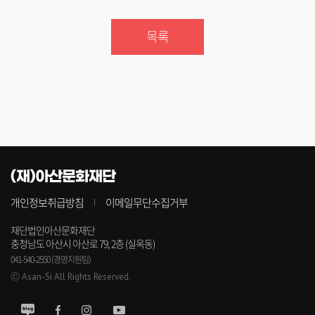
목록
(재)아산문화재단
개인정보취급방침
이메일무단수집거부
재단법인아산문화재단
충청남도 아산시 아산로 79, 2층 (실옥동)
041-540-2550 (경영지원팀)
Ⓒ Asan-Si All Rights Reserved.