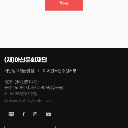
목록
(재)아산문화재단
개인정보취급방침
이메일무단수집거부
재단법인아산문화재단
충청남도 아산시 아산로 79, 2층 (실옥동)
041-540-2550 (경영지원팀)
Ⓒ Asan-Si All Rights Reserved.