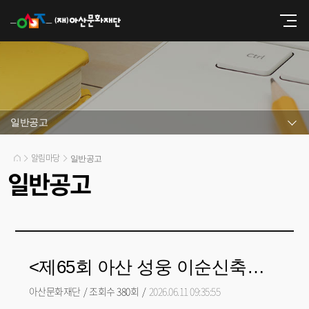
일반공고
알림마당
일반공고
일반공고
<제65회 아산 성웅 이순신축제 이순신장군 시·서·화 전국대회>난중일기 서예 필사대회 결과발표
아산문화재단
/
조회수 380회
/
2026.06.11 09:35:55