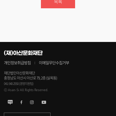
목록
(재)아산문화재단
개인정보취급방침
이메일무단수집거부
재단법인아산문화재단
충청남도 아산시 아산로 79, 2층 (실옥동)
041-540-2550 (경영지원팀)
Ⓒ Asan-Si All Rights Reserved.