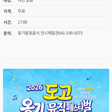
대상.
무료
가격.
17:00
시간.
옹기발효음식 전시체험관041-549-0075
문의.