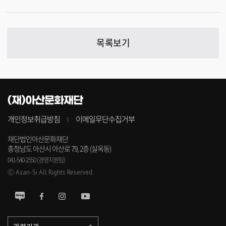
목록보기
(재)아산문화재단
개인정보취급방침
이메일무단수집거부
재단법인아산문화재단
충청남도 아산시 아산로 79, 2층 (실옥동)
041-540-2550 (경영지원팀)
Ⓒ Asan-Si All Rights Reserved.